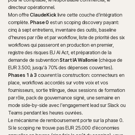
directeur opérationnel.
Mon offre
ClaudeKick
livre cette couche d'intégration
complète.
Phase 0
est un scoping discovery payant:
cinq à sept entretiens, inventaire des outils, baseline
d'heures par rôle et par workflow, liste de priorité des six
workflows qui passeront en production en premier,
registre des risques EU AI Act, et préparation de la
demande de subvention
Start IA Wallonie
(chèque de
EUR 3.500, jusqu'à 70% des dépenses couvertes).
Phases 1 à 3
couvrent la construction: connecteurs en
place, workflows accordés sur votre voix et vos
fournisseurs, sortie trilingue, deux sessions de formation
par rôle, pack de gouvernance signé, une semaine en
mode side-by-side avec l'engagement lead sur Slack ou
Teams pendant les heures ouvrées.
Le mécanisme de remboursement porte sur la phase 0.
Si le scoping ne trouve pas EUR 25.000 d'économies