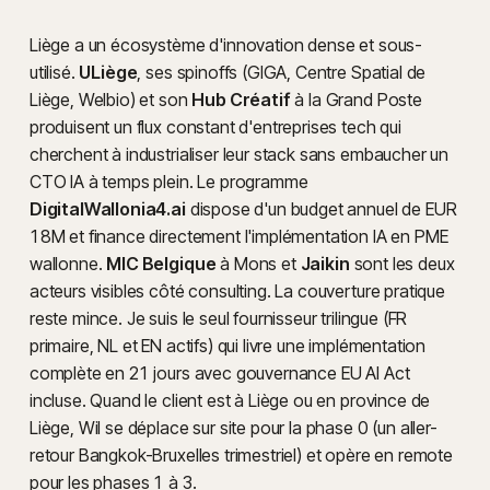
Liège a un écosystème d'innovation dense et sous-
utilisé.
ULiège
, ses spinoffs (GIGA, Centre Spatial de
Liège, Welbio) et son
Hub Créatif
à la Grand Poste
produisent un flux constant d'entreprises tech qui
cherchent à industrialiser leur stack sans embaucher un
CTO IA à temps plein. Le programme
DigitalWallonia4.ai
dispose d'un budget annuel de EUR
18M et finance directement l'implémentation IA en PME
wallonne.
MIC Belgique
à Mons et
Jaikin
sont les deux
acteurs visibles côté consulting. La couverture pratique
reste mince. Je suis le seul fournisseur trilingue (FR
primaire, NL et EN actifs) qui livre une implémentation
complète en 21 jours avec gouvernance EU AI Act
incluse. Quand le client est à Liège ou en province de
Liège, Wil se déplace sur site pour la phase 0 (un aller-
retour Bangkok-Bruxelles trimestriel) et opère en remote
pour les phases 1 à 3.